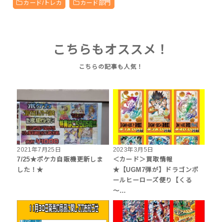
カード/トレカ
カード部門
こちらもオススメ！
2021年7月25日
2023年3月5日
7/25★ポケカ自販機更新しま
＜カード＞買取情報
した！★
★【UGM7弾が】ドラゴンボ
ールヒーローズ便り【くる
～…