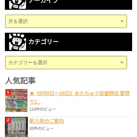
アーカイブ
ア
ー
カ
カテゴリー
イ
ブ
カ
テ
ゴ
人気記事
リ
★《8月8日～16日》おたちゅう安曇野店 夏祭
ー
り2...
124件のビュー
新入荷のご案内
93件のビュー