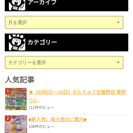
アーカイブ
ア
ー
カ
カテゴリー
イ
ブ
カ
テ
ゴ
人気記事
リ
★《8月8日～16日》おたちゅう安曇野店 夏祭
ー
り2...
111件のビュー
■新入荷、再入荷のご案内■
108件のビュー