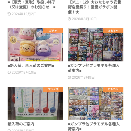
■【販売・買取】取扱い終了
《8/11・12》★おたちゅう安曇
（又は変更）のお知らせ ■
野店夏祭り！常夏ガラポン開
催！★
2024年12月2日
2026年8月10日
ガチャ
おもちゃ
■新入荷、再入荷のご案内■
■ガンプラ他プラモデル各種入
荷案内■
2026年8月10日
2026年8月9日
プライズ
おもちゃ
新入荷のご案内
■ガンプラ他プラモデル各種入
荷案内■