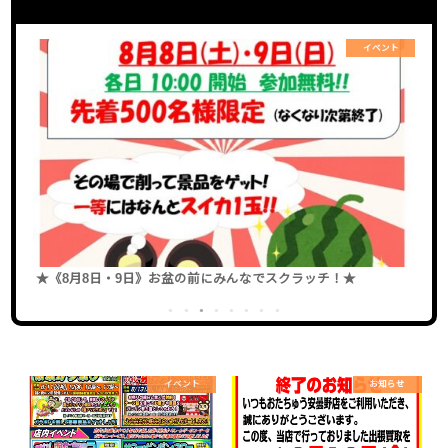
ト
イベント
★《8月8日・9日》お盆の前にみんなでスクラッチ！★
★
せ
1
2
3
4
5
6
7
8
イベント
お知らせ