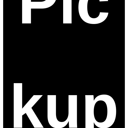
Pic
kup