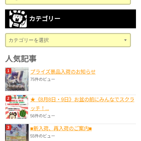
ー
カ
カテゴリー
イ
ブ
カ
テ
ゴ
人気記事
リ
プライズ景品入荷のお知らせ
ー
75件のビュー
★《8月8日・9日》お盆の前にみんなでスクラ
ッチ！...
56件のビュー
■新入荷、再入荷のご案内■
55件のビュー