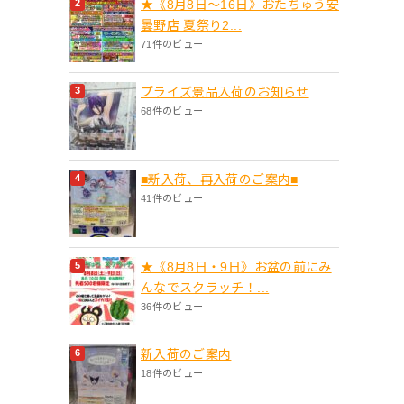
★《8月8日～16日》おたちゅう安
曇野店 夏祭り2...
71件のビュー
プライズ景品入荷のお知らせ
68件のビュー
■新入荷、再入荷のご案内■
41件のビュー
★《8月8日・9日》お盆の前にみ
んなでスクラッチ！...
36件のビュー
新入荷のご案内
18件のビュー