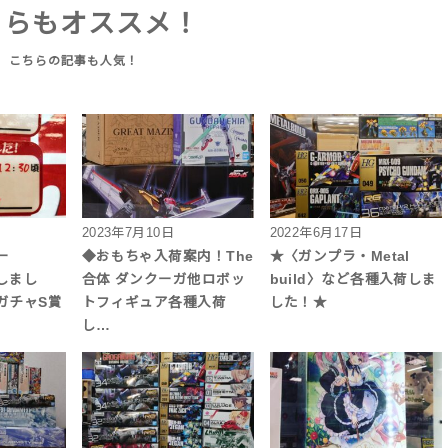
ちらもオススメ！
2023年7月10日
2022年6月17日
ー
◆おもちゃ入荷案内！The
★〈ガンプラ・Metal
新しまし
合体 ダンクーガ他ロボッ
build〉など各種入荷しま
ガチャS賞
トフィギュア各種入荷
した！★
し…