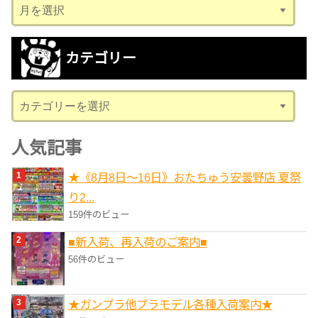
ア
ー
カ
カテゴリー
イ
ブ
カ
テ
ゴ
人気記事
リ
★《8月8日～16日》おたちゅう安曇野店 夏祭
ー
り2...
159件のビュー
■新入荷、再入荷のご案内■
56件のビュー
★ガンプラ他プラモデル各種入荷案内★