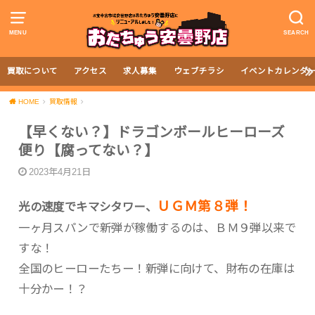
MENU
SEARCH
買取について
アクセス
求人募集
ウェブチラシ
イベントカレンダ
HOME
買取情報
【早くない？】ドラゴンボールヒーローズ
便り【腐ってない？】
2023年4月21日
ＵＧＭ第８弾！
光の速度でキマシタワー、
一ヶ月スパンで新弾が稼働するのは、ＢＭ９弾以来で
すな！
全国のヒーローたちー！新弾に向けて、財布の在庫は
十分かー！？