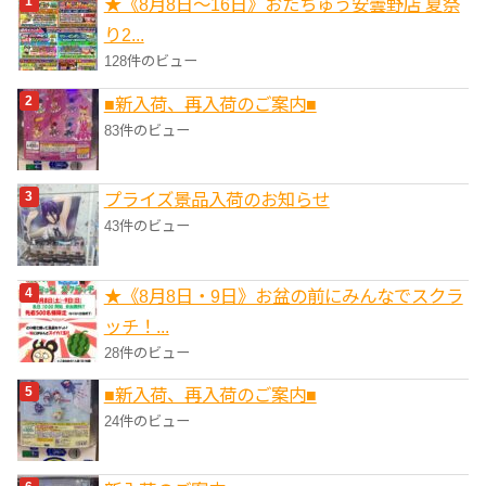
★《8月8日～16日》おたちゅう安曇野店 夏祭
ー
り2...
128件のビュー
■新入荷、再入荷のご案内■
83件のビュー
プライズ景品入荷のお知らせ
43件のビュー
★《8月8日・9日》お盆の前にみんなでスクラ
ッチ！...
28件のビュー
■新入荷、再入荷のご案内■
24件のビュー