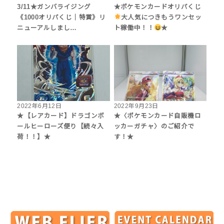
3/11★ガンバライジング
★ポケモンカードオリパくじ
《1000オリパくじ｜特賞》リ
大人気につきもうワンセッ
ニューアルしまし…
ト稼働中！！
★
2022年6月12日
2022年9月23日
★【レアカード】ドラゴンボ
★〈ポケモンカード自販機ロ
ールヒーローズ便り【続々入
ッカーガチャ〉のご紹介で
荷！！】★
す！★