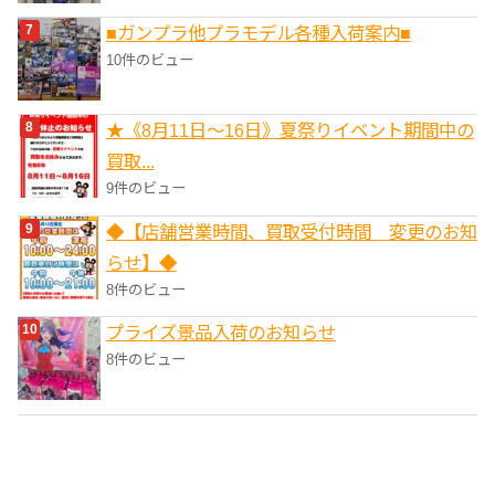
■ガンプラ他プラモデル各種入荷案内■
10件のビュー
★《8月11日～16日》夏祭りイベント期間中の
買取...
9件のビュー
◆【店舗営業時間、買取受付時間 変更のお知
らせ】◆
8件のビュー
プライズ景品入荷のお知らせ
8件のビュー