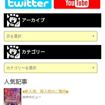
アーカイブ
ア
ー
カ
カテゴリー
イ
ブ
カ
テ
ゴ
人気記事
リ
■新入荷、再入荷のご案内■
ー
86件のビュー