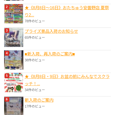
★《8月8日～16日》おたちゅう安曇野店 夏祭
り2...
78件のビュー
プライズ景品入荷のお知らせ
65件のビュー
■新入荷、再入荷のご案内■
38件のビュー
★《8月8日・9日》お盆の前にみんなでスクラ
ッチ！...
34件のビュー
新入荷のご案内
17件のビュー