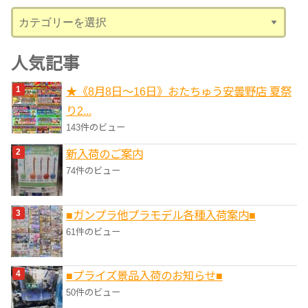
ブ
カ
テ
ゴ
人気記事
リ
★《8月8日～16日》おたちゅう安曇野店 夏祭
ー
り2...
143件のビュー
新入荷のご案内
74件のビュー
■ガンプラ他プラモデル各種入荷案内■
61件のビュー
■プライズ景品入荷のお知らせ■
50件のビュー