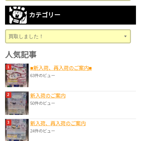
カ
カテゴリー
イ
ブ
カ
テ
ゴ
人気記事
リ
■新入荷、再入荷のご案内■
ー
63件のビュー
新入荷のご案内
50件のビュー
新入荷、再入荷のご案内
24件のビュー