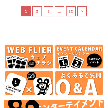
1
2
3
…
22
>