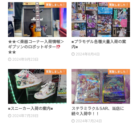
買取しました！
買取しました！
★★＜楽器コーナー入荷情報＞
■プラモデル各種大量入荷の案
ギブソンのロボットギター
内■
★★
2024年8月4日
2024年9月23日
買取しました！
買取しました！
■スニーカー入荷の案内■
ステラミラクルSAR、当店に
続々入荷中！！
2024年7月28日
2024年7月24日