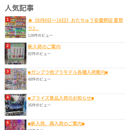
ゴ
人気記事
リ
★《8月8日～16日》おたちゅう安曇野店 夏祭
ー
り2...
128件のビュー
新入荷のご案内
92件のビュー
■ガンプラ他プラモデル各種入荷案内■
48件のビュー
■プライズ景品入荷のお知らせ■
35件のビュー
■新入荷、再入荷のご案内■