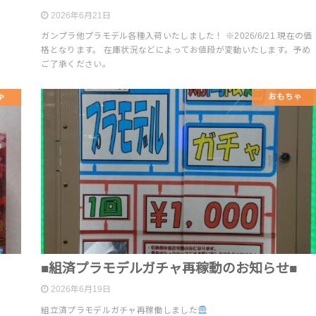
2026年6月21日
ガンプラ他プラモデル各種入荷いたしました！ ※2026/6/21 現在の価
格となります。 在庫状況などによってお値段が変動いたします。予め
ご了承ください。
ゃ
おもちゃ
■組済プラモデルガチャ再稼動のお知らせ■
2026年6月19日
組立済プラモデルガチャ再稼働しました