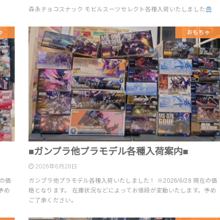
森永チョコスナック モビルスーツセレクト各種入荷いたしました
ゃ
おもちゃ
■ガンプラ他プラモデル各種入荷案内■
2026年6月28日
在の価
ガンプラ他プラモデル各種入荷いたしました！ ※2026/6/28 現在の価
予め
格となります。 在庫状況などによってお値段が変動いたします。予め
ご了承ください。