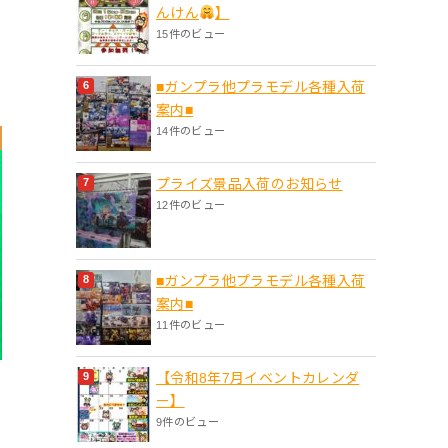
んけん
】
15件のビュー
■ガンプラ他プラモデル各種入荷
案内■
14件のビュー
プライズ景品入荷のお知らせ
12件のビュー
■ガンプラ他プラモデル各種入荷
案内■
11件のビュー
【令和8年7月イベントカレンダ
ー】
9件のビュー