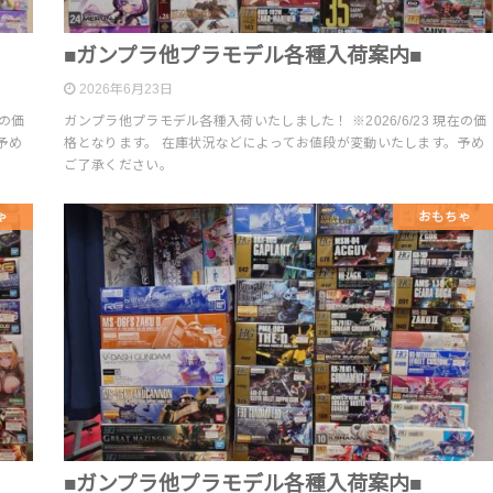
■ガンプラ他プラモデル各種入荷案内■
2026年6月23日
在の価
ガンプラ他プラモデル各種入荷いたしました！ ※2026/6/23 現在の価
予め
格となります。 在庫状況などによってお値段が変動いたします。予め
ご了承ください。
ゃ
おもちゃ
■ガンプラ他プラモデル各種入荷案内■