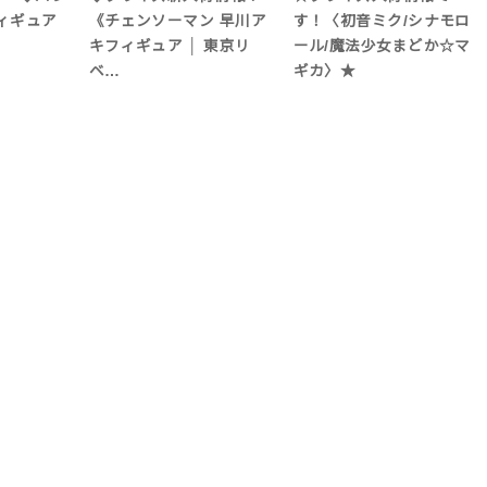
ィギュア
《チェンソーマン 早川ア
す！〈初音ミク/シナモロ
キフィギュア │ 東京リ
ール/魔法少女まどか☆マ
ベ…
ギカ〉★