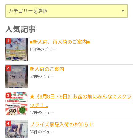
ブ
カ
テ
ゴ
人気記事
リ
■新入荷、再入荷のご案内■
ー
114件のビュー
新入荷のご案内
62件のビュー
★《8月8日・9日》お盆の前にみんなでスクラ
ッチ！...
47件のビュー
プライズ景品入荷のお知らせ
36件のビュー