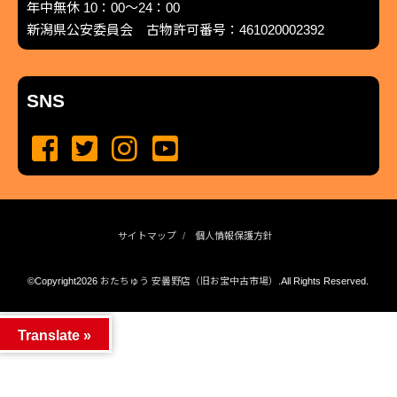
年中無休 10：00～24：00
新潟県公安委員会 古物許可番号：461020002392
SNS
サイトマップ
個人情報保護方針
©Copyright2026
おたちゅう 安曇野店（旧お宝中古市場）
.All Rights Reserved.
produced by
...
management by
...
Translate »