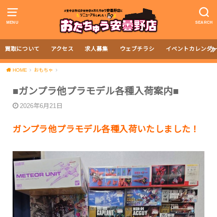
MENU
SEARCH
買取について
アクセス
求人募集
ウェブチラシ
イベントカレンダ
HOME
おもちゃ
■ガンプラ他プラモデル各種入荷案内■
2026年6月21日
ガンプラ他プラモデル各種入荷いたしました！