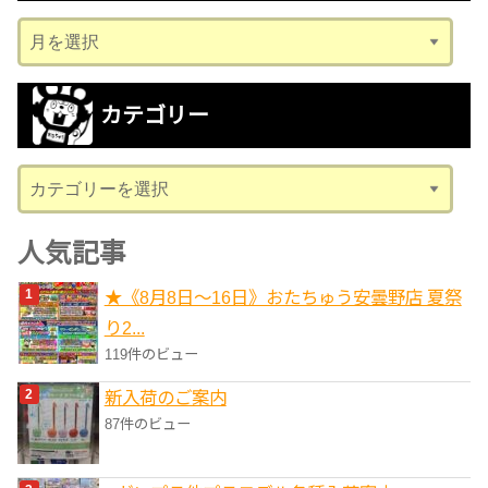
ア
ー
カ
カテゴリー
イ
ブ
カ
テ
ゴ
人気記事
リ
★《8月8日～16日》おたちゅう安曇野店 夏祭
ー
り2...
119件のビュー
新入荷のご案内
87件のビュー