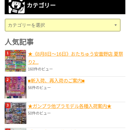
カテゴリー
イ
ブ
カ
テ
ゴ
人気記事
リ
★《8月8日～16日》おたちゅう安曇野店 夏祭
ー
り2...
160件のビュー
■新入荷、再入荷のご案内■
56件のビュー
★ガンプラ他プラモデル各種入荷案内★
50件のビュー