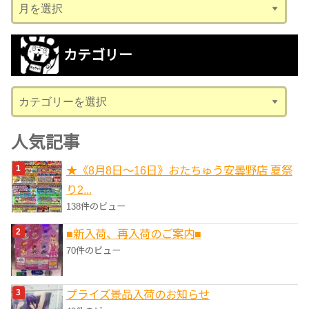
ア
ー
カ
カテゴリー
イ
ブ
カ
テ
ゴ
人気記事
リ
★《8月8日～16日》おたちゅう安曇野店 夏祭
ー
り2...
138件のビュー
■新入荷、再入荷のご案内■
70件のビュー
プライズ景品入荷のお知らせ