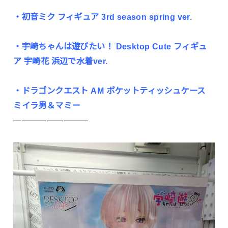
・初音ミク フィギュア 3rd season spring ver.
・宇崎ちゃんは遊びたい！ Desktop Cute フィギュ
ア 宇崎花 浜辺で水着ver.
・ドラゴンクエスト AM ポケットティッシュケース
ミイラ男＆マミー
—————————