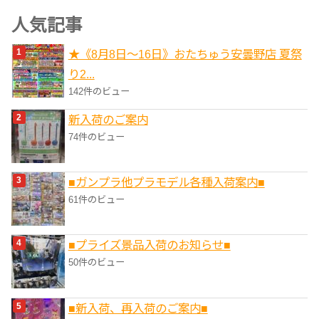
ゴ
人気記事
リ
★《8月8日～16日》おたちゅう安曇野店 夏祭
ー
り2...
142件のビュー
新入荷のご案内
74件のビュー
■ガンプラ他プラモデル各種入荷案内■
61件のビュー
■プライズ景品入荷のお知らせ■
50件のビュー
■新入荷、再入荷のご案内■