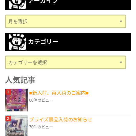
アーカイブ
ア
ー
カ
カテゴリー
イ
ブ
カ
テ
ゴ
人気記事
リ
■新入荷、再入荷のご案内■
ー
80件のビュー
プライズ景品入荷のお知らせ
70件のビュー