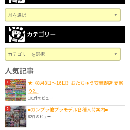
ア
ー
カ
カテゴリー
イ
ブ
カ
テ
ゴ
人気記事
リ
★《8月8日～16日》おたちゅう安曇野店 夏祭
ー
り2...
101件のビュー
■ガンプラ他プラモデル各種入荷案内■
62件のビュー