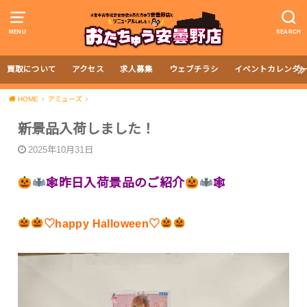
MENU
SEARCH
買取について
アクセス
求人募集
ウェブチラシ
イベントカレンダ
HOME
アミューズ
新景品入荷しました！
2025年10月31日
🕸昨日入荷景品のご紹介
🕸
♡happy Halloween♡