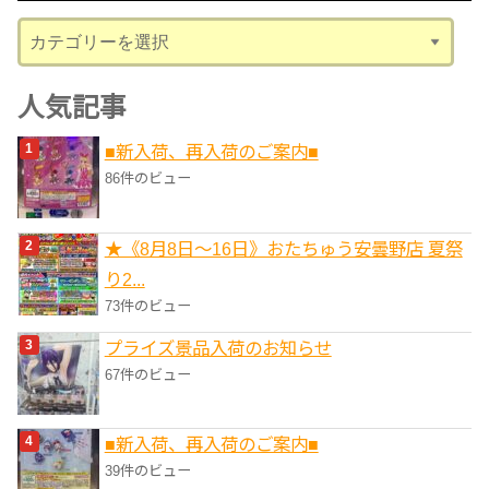
ブ
カ
テ
ゴ
人気記事
リ
■新入荷、再入荷のご案内■
ー
86件のビュー
★《8月8日～16日》おたちゅう安曇野店 夏祭
り2...
73件のビュー
プライズ景品入荷のお知らせ
67件のビュー
■新入荷、再入荷のご案内■
39件のビュー