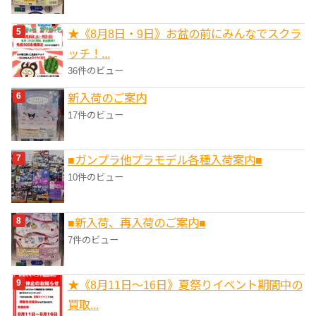
★《8月8日・9日》お盆の前にみんなでスクラ
ッチ！...
36件のビュー
新入荷のご案内
17件のビュー
■ガンプラ他プラモデル各種入荷案内■
10件のビュー
■新入荷、再入荷のご案内■
7件のビュー
★《8月11日～16日》夏祭りイベント期間中の
買取...