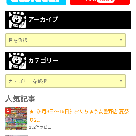
アーカイブ
ア
ー
カ
カテゴリー
イ
ブ
カ
テ
ゴ
人気記事
リ
★《8月8日～16日》おたちゅう安曇野店 夏祭
ー
り2...
152件のビュー