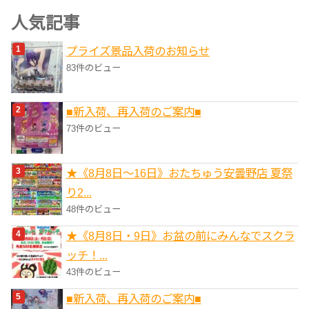
ゴ
人気記事
リ
プライズ景品入荷のお知らせ
ー
83件のビュー
■新入荷、再入荷のご案内■
73件のビュー
★《8月8日～16日》おたちゅう安曇野店 夏祭
り2...
48件のビュー
★《8月8日・9日》お盆の前にみんなでスクラ
ッチ！...
43件のビュー
■新入荷、再入荷のご案内■