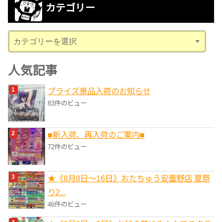
カテゴリー
イ
ブ
カ
テ
ゴ
人気記事
リ
プライズ景品入荷のお知らせ
ー
83件のビュー
■新入荷、再入荷のご案内■
72件のビュー
★《8月8日～16日》おたちゅう安曇野店 夏祭
り2...
46件のビュー