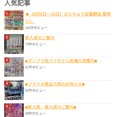
人気記事
リ
★《8月8日～16日》おたちゅう安曇野店 夏祭
ー
り2...
141件のビュー
新入荷のご案内
74件のビュー
■ガンプラ他プラモデル各種入荷案内■
61件のビュー
■プライズ景品入荷のお知らせ■
50件のビュー
■新入荷、再入荷のご案内■
38件のビュー