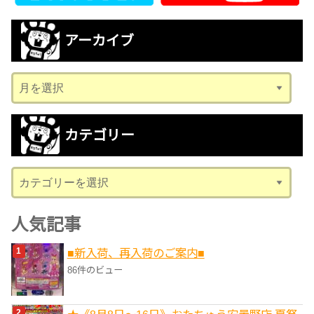
アーカイブ
ア
ー
カ
カテゴリー
イ
ブ
カ
テ
ゴ
人気記事
リ
■新入荷、再入荷のご案内■
ー
86件のビュー