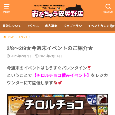
MENU
SEARCH
買取について
アクセス
求人募集
ウェブチラシ
イベントカレンダ
HOME
イベント
2/8～2/9★今週末イベントのご紹介★
2025年2月7日
2025年2月14日
今週末のイベントはもうすぐバレンタイン
ということで
【チロルチョコ積みイベント】
をレジカ
ウンターにて開催します