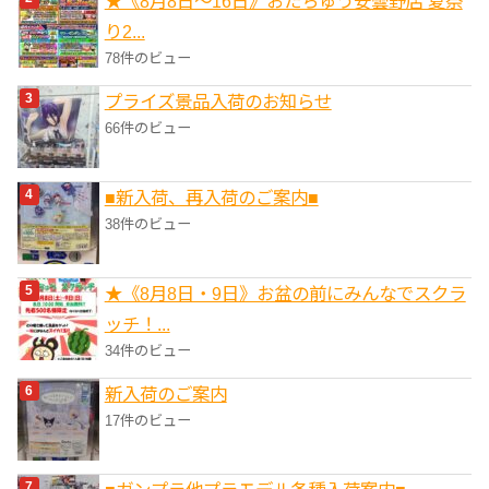
★《8月8日～16日》おたちゅう安曇野店 夏祭
り2...
78件のビュー
プライズ景品入荷のお知らせ
66件のビュー
■新入荷、再入荷のご案内■
38件のビュー
★《8月8日・9日》お盆の前にみんなでスクラ
ッチ！...
34件のビュー
新入荷のご案内
17件のビュー