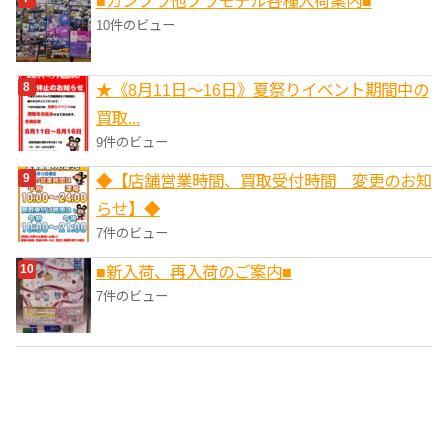
■ガンプラ他プラモデル各種入荷案内■
10件のビュー
★《8月11日～16日》夏祭りイベント期間中の
買取...
9件のビュー
◆【店舗営業時間、買取受付時間 変更のお知
らせ】◆
7件のビュー
■新入荷、再入荷のご案内■
7件のビュー