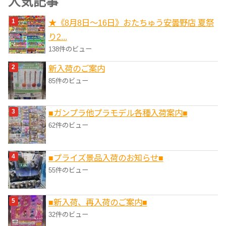
人気記事
リ
★《8月8日～16日》おたちゅう安曇野店 夏祭
ー
り2...
138件のビュー
新入荷のご案内
85件のビュー
■ガンプラ他プラモデル各種入荷案内■
62件のビュー
■プライズ景品入荷のお知らせ■
55件のビュー
■新入荷、再入荷のご案内■
32件のビュー