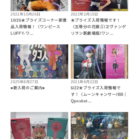
2021年10月26日
2022年2月15日
10/26★プライズコーナー新景
★プライズ入荷情報です！
品入荷情報！〈ワンピース
〈五等分の花嫁∬/ヱヴァンゲ
LUFFY-ワ…
リヲン新劇場版/ワン…
2025年8月27日
2021年6月22日
■新入荷のご案内■
6/22★プライズ入荷情報で
す！〈ムーンキャンサー/BB｜
Qposket…