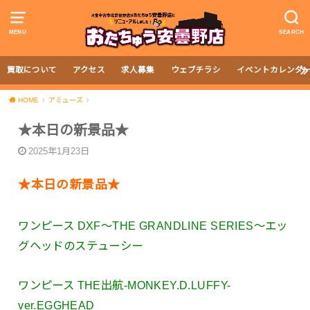
MENU
SEARCH
買取について
アクセス
求人募集
ウェブチラシ
イベントカレンダ
HOME
アミューズ
★本日の新景品★
2025年1月23日
★本日の新景品★
ワンピース DXF～THE GRANDLINE SERIES～エッ
グヘッドのステューシー
ワンピース THE出航-MONKEY.D.LUFFY-
ver.EGGHEAD