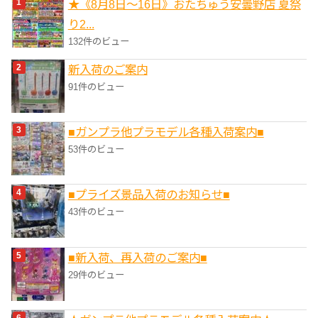
★《8月8日～16日》おたちゅう安曇野店 夏祭
ー
り2...
132件のビュー
新入荷のご案内
91件のビュー
■ガンプラ他プラモデル各種入荷案内■
53件のビュー
■プライズ景品入荷のお知らせ■
43件のビュー
■新入荷、再入荷のご案内■
29件のビュー