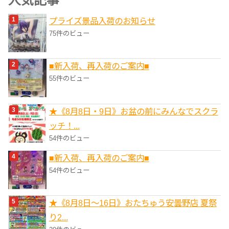
人気記事
リ
プライズ景品入荷のお知らせ
ー
75件のビュー
■新入荷、再入荷のご案内■
55件のビュー
★《8月8日・9日》お盆の前にみんなでスクラ
ッチ！...
54件のビュー
■新入荷、再入荷のご案内■
54件のビュー
★《8月8日～16日》おたちゅう安曇野店 夏祭
り2...