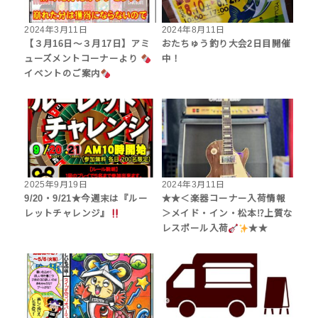
2024年3月11日
2024年8月11日
【３月16日～３月17日】アミ
おたちゅう釣り大会2日目開催
ューズメントコーナーより
中！
イベントのご案内
2025年9月19日
2024年3月11日
9/20・9/21★今週末は『ルー
★★＜楽器コーナー入荷情報
レットチャレンジ』
＞メイド・イン・松本⁉上質な
レスポール入荷
★★