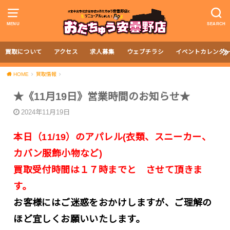
MENU
SEARCH
買取について
アクセス
求人募集
ウェブチラシ
イベントカレンダ
HOME
買取情報
★《11月19日》営業時間のお知らせ★
2024年11月19日
本日（11/19）の
アパレル(衣類、スニーカー、
カバン服飾小物など)
買取受付時間は１７時までと させて頂きま
す。
お客様にはご迷惑をおかけしますが、
ご理解の
ほど宜しくお願いいたします。