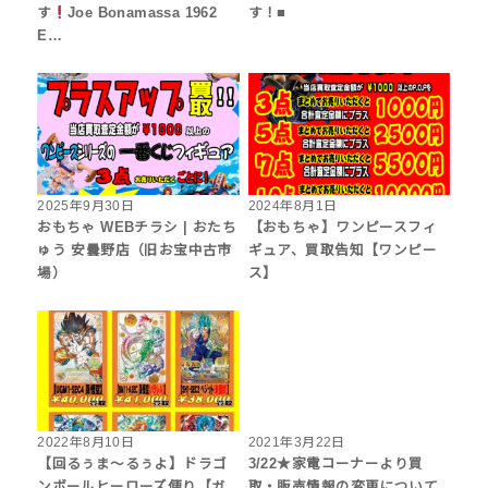
す
Joe Bonamassa 1962
す！■
E…
2025年9月30日
2024年8月1日
おもちゃ WEBチラシ | おたち
【おもちゃ】ワンピースフィ
ゅう 安曇野店（旧お宝中古市
ギュア、買取告知【ワンピー
場）
ス】
2022年8月10日
2021年3月22日
【回るぅま～るぅよ】ドラゴ
3/22★家電コーナーより買
ンボールヒーローズ便り【ガ
取・販売情報の変更について