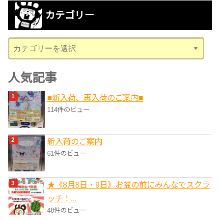
カ
カテゴリー
イ
ブ
カ
テ
ゴ
人気記事
リ
■新入荷、再入荷のご案内■
ー
114件のビュー
新入荷のご案内
61件のビュー
★《8月8日・9日》お盆の前にみんなでスクラ
ッチ！...
48件のビュー