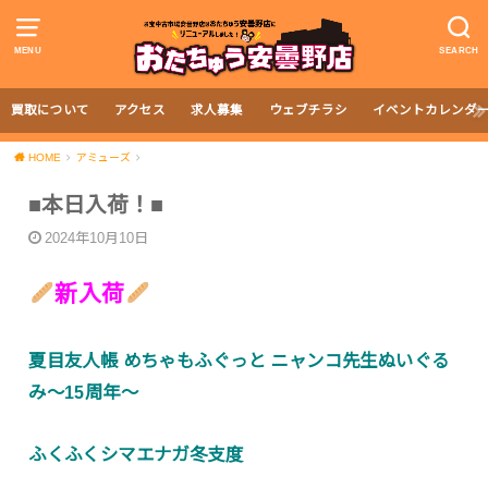
MENU
SEARCH
買取について
アクセス
求人募集
ウェブチラシ
イベントカレンダ
HOME
アミューズ
■本日入荷！■
2024年10月10日
新入荷
夏目友人帳 めちゃもふぐっと ニャンコ先生ぬいぐる
み〜15周年〜
ふくふくシマエナガ冬支度