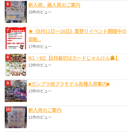
新入荷、再入荷のご案内
19件のビュー
★《8月11日～16日》夏祭りイベント期間中の
買取...
17件のビュー
8/1・8/2【8月最初はカードじゃんけん
】
13件のビュー
■ガンプラ他プラモデル各種入荷案内■
13件のビュー
新入荷のご案内
11件のビュー