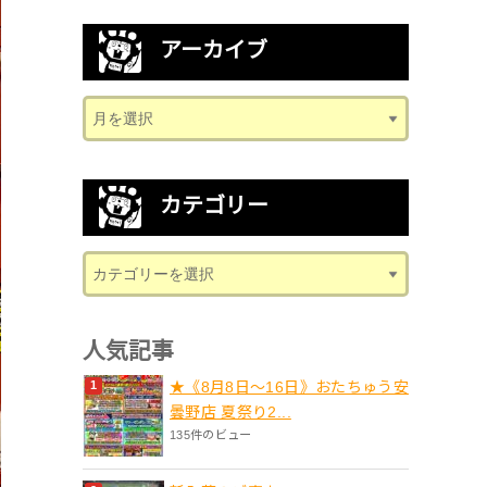
アーカイブ
カテゴリー
人気記事
★《8月8日～16日》おたちゅう安
曇野店 夏祭り2...
135件のビュー