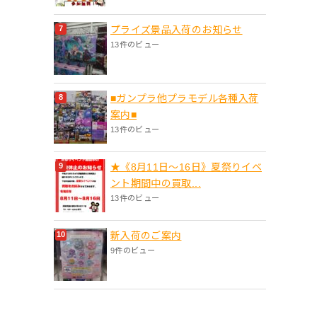
プライズ景品入荷のお知らせ
13件のビュー
■ガンプラ他プラモデル各種入荷
案内■
13件のビュー
★《8月11日～16日》夏祭りイベ
ント期間中の買取...
13件のビュー
新入荷のご案内
9件のビュー