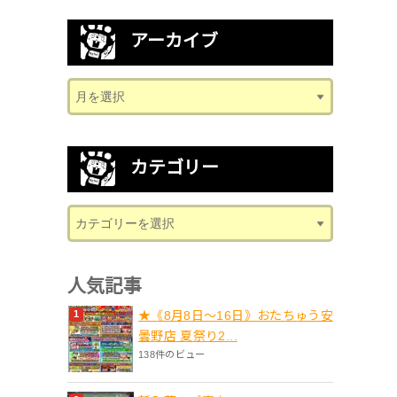
アーカイブ
カテゴリー
人気記事
★《8月8日～16日》おたちゅう安
曇野店 夏祭り2...
138件のビュー