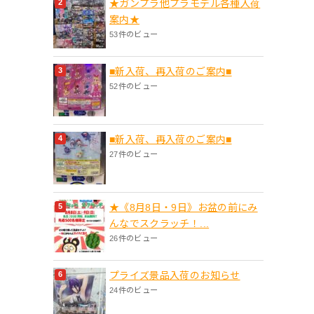
★ガンプラ他プラモデル各種入荷
案内★
53件のビュー
■新入荷、再入荷のご案内■
52件のビュー
■新入荷、再入荷のご案内■
27件のビュー
★《8月8日・9日》お盆の前にみ
んなでスクラッチ！...
26件のビュー
プライズ景品入荷のお知らせ
24件のビュー