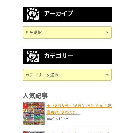
アーカイブ
カテゴリー
人気記事
★《8月8日～16日》おたちゅう安
曇野店 夏祭り2...
160件のビュー