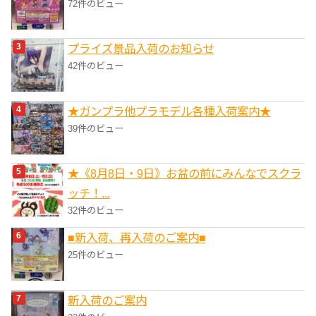
72件のビュー
プライズ景品入荷のお知らせ
42件のビュー
★ガンプラ他プラモデル各種入荷案内★
39件のビュー
★《8月8日・9日》お盆の前にみんなでスクラ
ッチ！...
32件のビュー
■新入荷、再入荷のご案内■
25件のビュー
新入荷のご案内