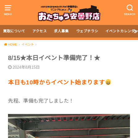
MENU
SEARCH
買取について
アクセス
求人募集
ウェブチラシ
イベントカレンダ
HOME
イベント
8/15★本日イベント準備完了！★
2024年8月15日
本日も10時からイベント始まります
先程、準備も完了しました！