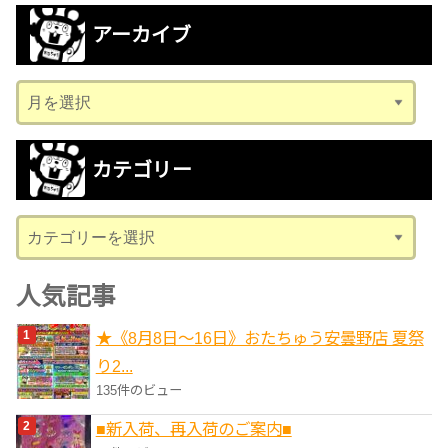
アーカイブ
ア
ー
カ
カテゴリー
イ
ブ
カ
テ
ゴ
人気記事
リ
★《8月8日～16日》おたちゅう安曇野店 夏祭
ー
り2...
135件のビュー
■新入荷、再入荷のご案内■