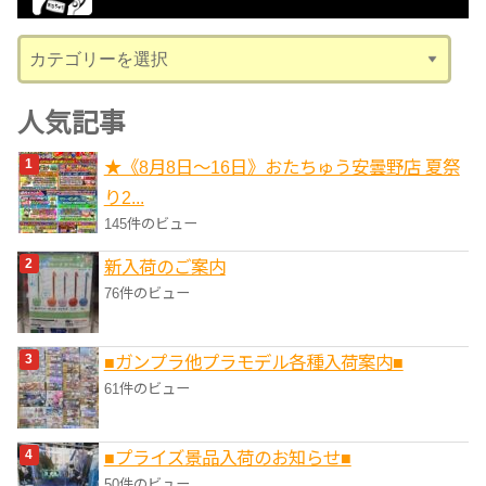
ブ
カ
テ
ゴ
人気記事
リ
★《8月8日～16日》おたちゅう安曇野店 夏祭
ー
り2...
145件のビュー
新入荷のご案内
76件のビュー
■ガンプラ他プラモデル各種入荷案内■
61件のビュー
■プライズ景品入荷のお知らせ■
50件のビュー