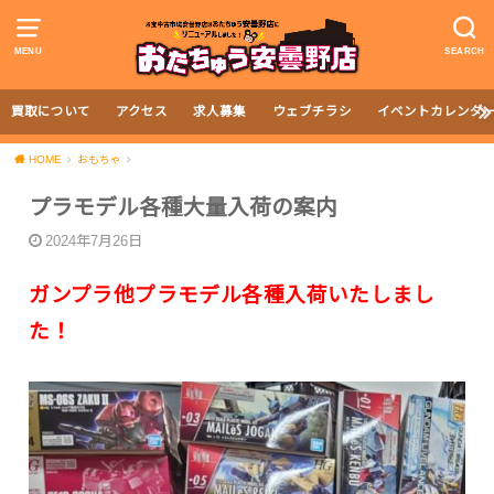
MENU
SEARCH
買取について
アクセス
求人募集
ウェブチラシ
イベントカレンダ
HOME
おもちゃ
プラモデル各種大量入荷の案内
2024年7月26日
ガンプラ他プラモデル各種入荷いたしまし
た！