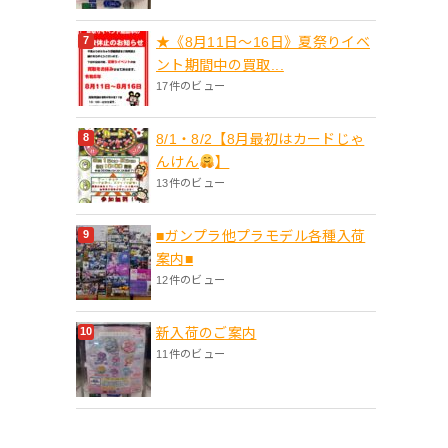
★《8月11日～16日》夏祭りイベ
ント期間中の買取...
17件のビュー
8/1・8/2【8月最初はカードじゃ
んけん
】
13件のビュー
■ガンプラ他プラモデル各種入荷
案内■
12件のビュー
新入荷のご案内
11件のビュー