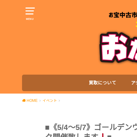
MENU
買取について
ア
HOME
イベント
■《5/4～5/7》ゴール