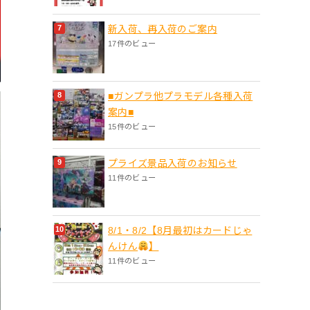
新入荷、再入荷のご案内
17件のビュー
■ガンプラ他プラモデル各種入荷
案内■
15件のビュー
プライズ景品入荷のお知らせ
11件のビュー
8/1・8/2【8月最初はカードじゃ
んけん
】
11件のビュー