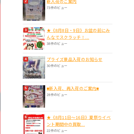
新入荷のご案内
73件のビュー
★《8月8日・9日》お盆の前にみ
んなでスクラッチ！...
38件のビュー
プライズ景品入荷のお知らせ
30件のビュー
■新入荷、再入荷のご案内■
28件のビュー
★《8月11日～16日》夏祭りイベ
ント期間中の買取...
22件のビュー