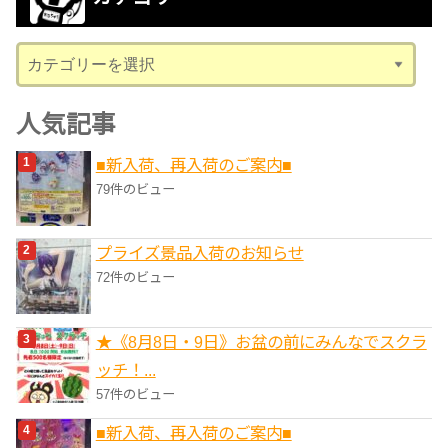
イ
ブ
カ
テ
ゴ
人気記事
リ
■新入荷、再入荷のご案内■
ー
79件のビュー
プライズ景品入荷のお知らせ
72件のビュー
★《8月8日・9日》お盆の前にみんなでスクラ
ッチ！...
57件のビュー
■新入荷、再入荷のご案内■