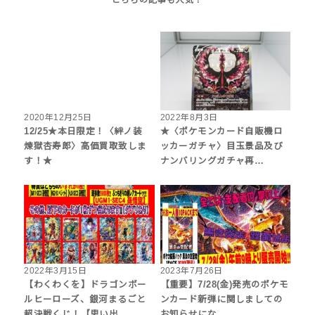
2020年12月25日
2022年8月3日
12/25★本日限定！〈絆ノ装
★〈ポケモンカード自販機ロ
煉獄杏寿郎〉高価買取致しま
ッカーガチャ〉目玉景品及び
す！★
ナンバリングガチャ再…
2022年3月15日
2023年7月26日
【わくわくを】ドラゴンボー
【重要】7/28(金)発売のポケモ
ルヒーローズ、銀河まるごと
ンカード新弾に関しましての
超決戦くじ！【思い出…
お知らせにな…