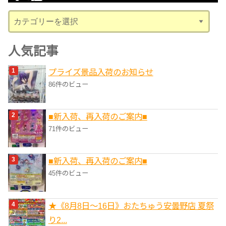
ブ
カ
テ
ゴ
人気記事
リ
プライズ景品入荷のお知らせ
ー
86件のビュー
■新入荷、再入荷のご案内■
71件のビュー
■新入荷、再入荷のご案内■
45件のビュー
★《8月8日～16日》おたちゅう安曇野店 夏祭
り2...