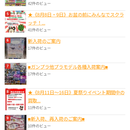
42件のビュー
★《8月8日・9日》お盆の前にみんなでスクラ
ッチ！...
41件のビュー
新入荷のご案内
17件のビュー
■ガンプラ他プラモデル各種入荷案内■
17件のビュー
★《8月11日～16日》夏祭りイベント期間中の
買取...
11件のビュー
■新入荷、再入荷のご案内■
10件のビュー