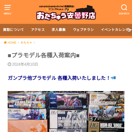
MENU
SEARCH
買取について
アクセス
求人募集
ウェブチラシ
イベントカレンダ
HOME
おもちゃ
■プラモデル各種入荷案内■
2024年4月10日
ガンプラ他プラモデル 各種入荷いたしました！