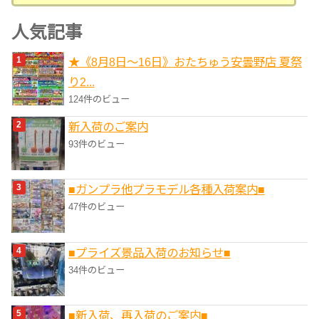
テ
ゴ
人気記事
リ
★《8月8日～16日》おたちゅう安曇野店 夏祭
ー
り2...
124件のビュー
新入荷のご案内
93件のビュー
■ガンプラ他プラモデル各種入荷案内■
47件のビュー
■プライズ景品入荷のお知らせ■
34件のビュー
■新入荷、再入荷のご案内■