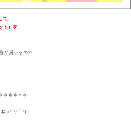
して
ット」を
料券が貰えるので
＊＊＊＊＊＊
(*´▽｀*)