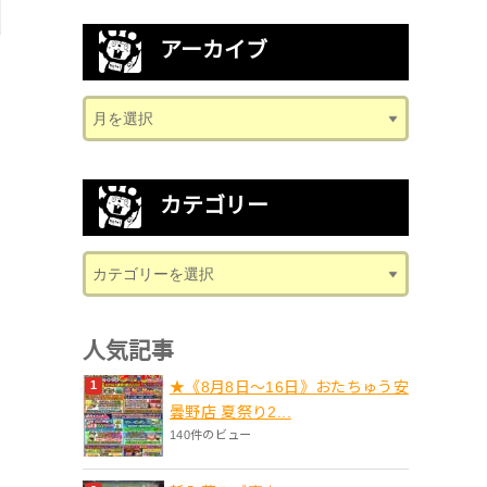
アーカイブ
カテゴリー
人気記事
★《8月8日～16日》おたちゅう安
曇野店 夏祭り2...
140件のビュー