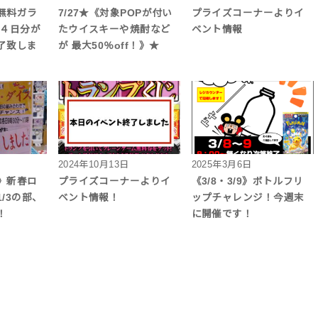
無料ガラ
7/27★《対象POPが付い
プライズコーナーよりイ
月４日分が
たウイスキーや焼酎など
ベント情報
了致しま
が 最大50％off！》★
2024年10月13日
2025年3月6日
》新春ロ
プライズコーナーよりイ
《3/8・3/9》ボトルフリ
/3の部、
ベント情報！
ップチャレンジ！今週末
！
に開催です！