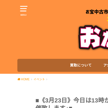
MENU
買取について
ア
HOME
イベント
■《3月23日》今日は13