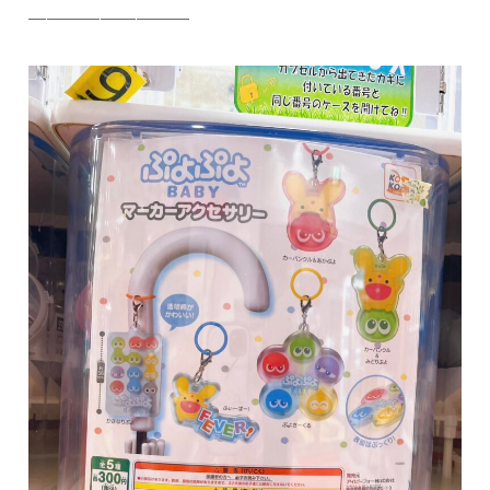
—————————