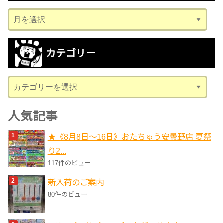
ア
ー
カ
カテゴリー
イ
ブ
カ
テ
ゴ
人気記事
リ
★《8月8日～16日》おたちゅう安曇野店 夏祭
ー
り2...
117件のビュー
新入荷のご案内
80件のビュー