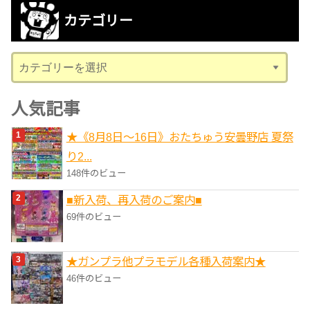
カ
カテゴリー
イ
ブ
カ
テ
ゴ
人気記事
リ
★《8月8日～16日》おたちゅう安曇野店 夏祭
ー
り2...
148件のビュー
■新入荷、再入荷のご案内■
69件のビュー
★ガンプラ他プラモデル各種入荷案内★
46件のビュー