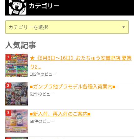
カテゴリー
イ
ブ
カ
テ
ゴ
人気記事
リ
★《8月8日～16日》おたちゅう安曇野店 夏祭
ー
り2...
102件のビュー
■ガンプラ他プラモデル各種入荷案内■
61件のビュー
■新入荷、再入荷のご案内■
58件のビュー