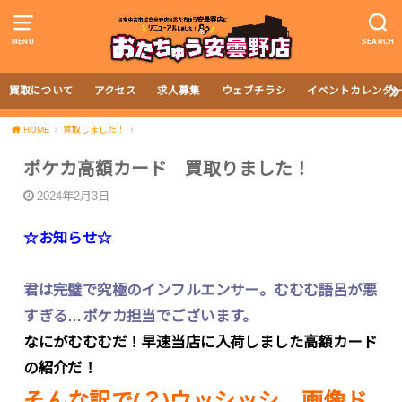
MENU
SEARCH
買取について
アクセス
求人募集
ウェブチラシ
イベントカレンダ
HOME
買取しました！
ポケカ高額カード 買取りました！
2024年2月3日
☆お知らせ☆
君は完璧で究極のインフルエンサー。むむむ語呂が悪
すぎる…ポケカ担当でございます。
なにがむむむだ！早速当店に入荷しました高額カード
の紹介だ！
そんな訳で(？)ウッシッシ、画像ド