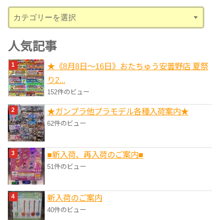
ブ
カ
テ
ゴ
人気記事
リ
★《8月8日～16日》おたちゅう安曇野店 夏祭
ー
り2...
152件のビュー
★ガンプラ他プラモデル各種入荷案内★
62件のビュー
■新入荷、再入荷のご案内■
51件のビュー
新入荷のご案内
40件のビュー