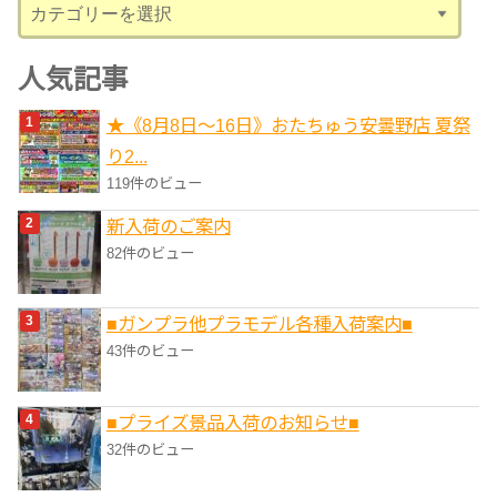
カ
テ
ゴ
人気記事
リ
★《8月8日～16日》おたちゅう安曇野店 夏祭
ー
り2...
119件のビュー
新入荷のご案内
82件のビュー
■ガンプラ他プラモデル各種入荷案内■
43件のビュー
■プライズ景品入荷のお知らせ■
32件のビュー