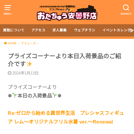
MENU
SEARCH
買取について
アクセス
求人募集
ウェブチラシ
イベントカレンダ
HOME
アミューズ
プライズコーナーより本日入荷景品のご紹
介です
2024年1月13日
プライズコーナーより
❄
本日の入荷景品
❄
Re:ゼロから始める異世界生活 プレシャスフィギュ
ア レム～オリジナルフリル水着 ver.～Renewal