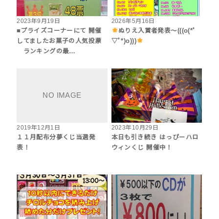
2023年9月19日
2026年5月16日
■プライズコーナーにて 開催
ぬりえ入賞者発表〜(((o(*ﾟ
してましたお菓子の人気投票
▽ﾟ*)o)))
ランキングの最…
2019年12月1日
2023年10月29日
１１月配布分夢くじ当選発
本日も引き続き はっぴーハロ
表！
ウィンくじ 開催中！