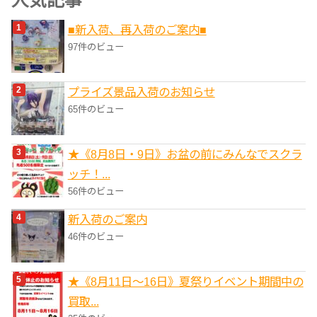
人気記事
リ
■新入荷、再入荷のご案内■
ー
97件のビュー
プライズ景品入荷のお知らせ
65件のビュー
★《8月8日・9日》お盆の前にみんなでスクラ
ッチ！...
56件のビュー
新入荷のご案内
46件のビュー
★《8月11日～16日》夏祭りイベント期間中の
買取...