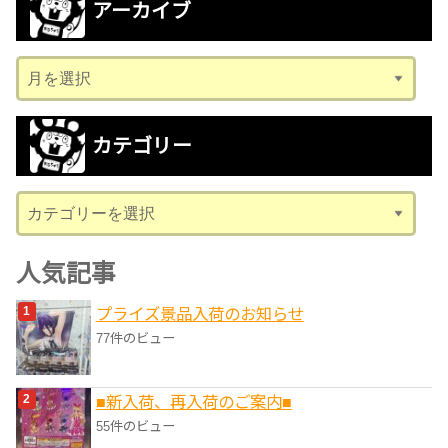
アーカイブ
ア
ー
カ
カテゴリー
イ
ブ
カ
テ
ゴ
人気記事
リ
プライズ景品入荷のお知らせ
ー
77件のビュー
■新入荷、再入荷のご案内■
55件のビュー