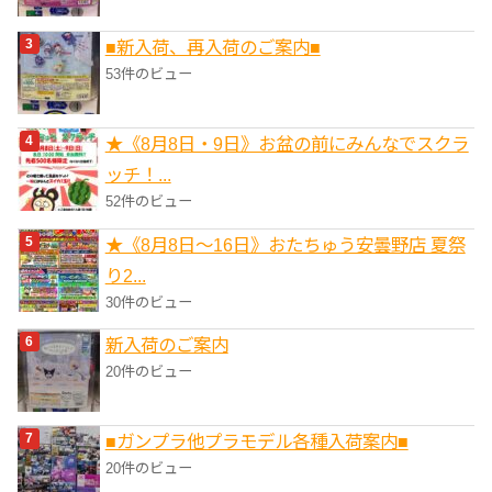
■新入荷、再入荷のご案内■
53件のビュー
★《8月8日・9日》お盆の前にみんなでスクラ
ッチ！...
52件のビュー
★《8月8日～16日》おたちゅう安曇野店 夏祭
り2...
30件のビュー
新入荷のご案内
20件のビュー
■ガンプラ他プラモデル各種入荷案内■
20件のビュー